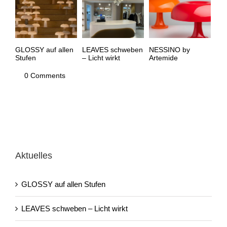
GLOSSY auf allen
LEAVES schweben
NESSINO by
Stu
Stufen
– Licht wirkt
Artemide
mit
29 listopada, 2025
1 października,
8 grudnia, 2024
17 
|
0 Comments
2025
Aktuelles
GLOSSY auf allen Stufen
LEAVES schweben – Licht wirkt